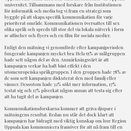
universitet. Tillsammans med forskare från Institutionen
för informatik och media tog vi fram en strategi som
byggde på att skapa specifik kommunikation för varje
prioriterat område. Kommunikationen översattes till sex
olika språk och spreds till stor del via lokala nätverk i form
av affischer och flyers och en film för sociala medier.
Enligt den mätning vi genomförde efter kampanjperioden
fungerade kampanjen mycket bra: Hela 55% av målgruppen
hade sett någon del av den. Anmärkningsvärt är att
kampanjen verkar ha haft bäst effekt i den
utomeuropeiska språkgruppen. I den gruppen hade 78% av
de som sett kampanjen diskuterat den med familj eller
vänner. Dessutom hade 32% sökt mer information, 17%
testat sig och 17% påverkat någon annan att testa sig efter
att ha tagit del av kampanjen.
Kommunikationsforskarna kommer att gräva djupare i
mätningens resultat. Redan nu står det dock klart att
kampanjen har bidragit med viktig kunskap om hur Region
Uppsala kan kommunicera framöver för att nå fram till en