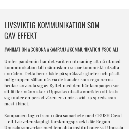
LIVSVIKTIG KOMMUNIKATION SOM
GAV EFFEKT
#
ANIMATION
#
CORONA
#
KAMPANJ
#
KOMMUNIKATION
#
SOCIALT
Under pandemin har det varit en utmaning att nå ut med
kommunikation till människor i socioekonomiskt utsatta
områden. Detta beror både på språksvårigheter och på att
målgruppen sällan nås via de kanaler som regionerna
brukar använda sig av. Syftet med den här kampanjen var
att få fler människor i Uppsalas utsatta områden att testa
sig under en period våren 2021 när covid-19 spreds som
mest i länet.
Kampanjen tog vi fram i nära samarbete med
CRUSH Covid
– ett tvärvetenskapligt forskningsprojekt där Region
Uppsala samverkar med fem olika institutioner vid Uppsala